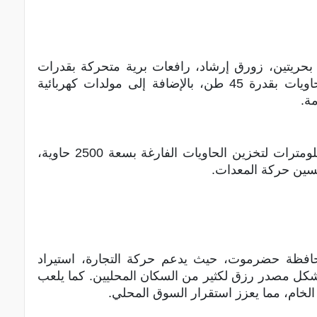
حريتين، زورق إرشاد، رافعات برية متحركة بقدرات
تصل إلى 60 طن، رافعات شوكية، رافعة حاويات بقدرة 45 طن، بالإضافة إلى مولدات كهربائية
ة.
تم استئجار ساحة خارج الميناء على بعد 7 كيلومترات لتخزين الحاويات الفارغة بسعة 2500 حاوية،
حسين حركة المعدات.
لمحافظة حضرموت، حيث يدعم حركة التجارة، استيراد
يشكل مصدر رزق لكثير من السكان المحليين. كما يلعب
 الخام، مما يعزز استقرار السوق المحلي.