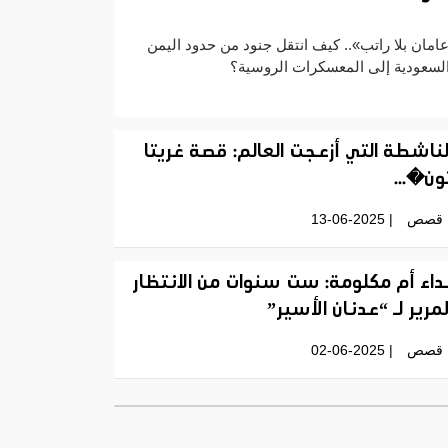
امان بلا راتب».. كيف انتقل جنود من حدود اليمن
لسعودية إلى المعسكرات الروسية؟
لناشطة التي أزعجت العالم: قصة غريتا
ون�...
قصص
| 13-06-2025
داء أم مكلومة: ست سنوات من الانتظار
لمرير لـ “عدنان الأسير”
قصص
| 02-06-2025