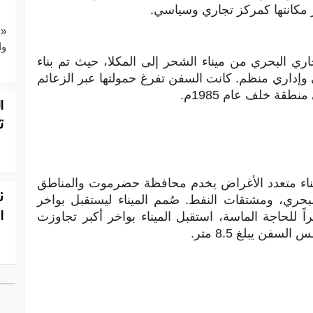
«ع
وا
اري البحري من ميناء الشحر إلى المكلا، حيث تم بناء
اري منظم. كانت السفن تفرغ حمولتها عبر الزعائم
طقة خلف عام 1985م.
ا
ت
اء المكلا الحالي في يناير 1985م كميناء متعدد الأغراض يخدم محافظة حضرموت والمناطق
ن
لبحري، ومشتقات النفط. صُمم الميناء ليستقبل بواخر
ا
للحاجة الماسة، استقبل الميناء بواخر أكبر تجاوزت
ن يبلغ 8.5 متر.