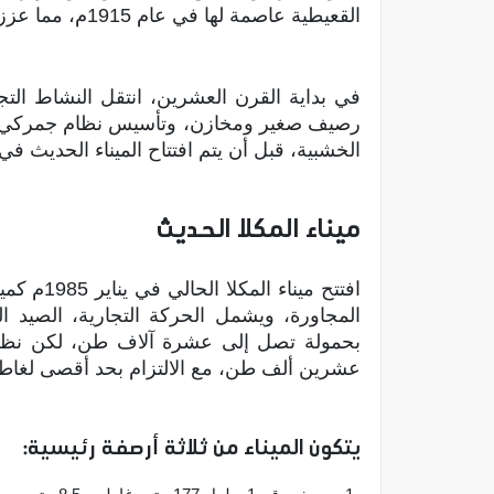
القعيطية عاصمة لها في عام 1915م، مما عزز مكانتها كمركز تجاري وسياسي.
في بداية القرن العشرين، انتقل النشاط التج
رصيف صغير ومخازن، وتأسيس نظام جمركي وإد
الخشبية، قبل أن يتم افتتاح الميناء الحديث في من
ميناء المكلا الحديث
افتتح مين
المجاورة، ويشمل الحركة التجارية، الصيد ا
بحمولة تصل إلى عشرة آلاف طن، لكن نظراً 
عشرين ألف طن، مع الالتزام بحد أقصى لغاطس السف
يتكون الميناء من ثلاثة أرصفة رئيسية: