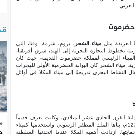
العربي.
ي حضرموت
قص
 العريقة مثل
ميناء الشحر
، بروم، شرمة، وقنا، التي
ية بخطوط التجارة البحرية إلى الهند، شرق أفريقيا،
ن الميناء الرئيسي لمملكة حضرموت القديمة، حيث كان
َرّية. ميناء الشحر كان البوابة الحضرمية الأولى للهجرات
قال النشاط البحري تدريجيًا إلى ميناء المكلا في أوائل
داية القرن الحادي عشر الميلادي، وكانت تعرف قديماً
«
باسم “الخيصة” أو “بندر يعقوب”. في عام 1271م، بناها الملك المظفر الرسولي واستخدمها كميناء
حد
ايتها. ازدادت أهمية المكلا عندما اتخذتها السلطنة