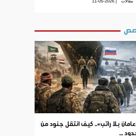
مقالات
| 11-05-2026
ص
عامان بلا راتب».. كيف انتقل جنود من
ود ...