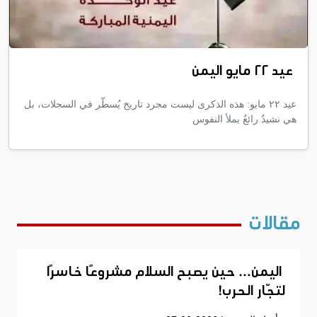
عيد ٢٢ مايو اليمن
عيد ٢٢ مايو: هذه الذكرى ليست مجرد تاريخ يُسطّر في السجلات، بل
هي نشيدٌ رائعٌ يملأ النفوس
مقالات
اليمن… حين يصبح السلام مشروعًا خاسرًا
لتجّار الحرب!