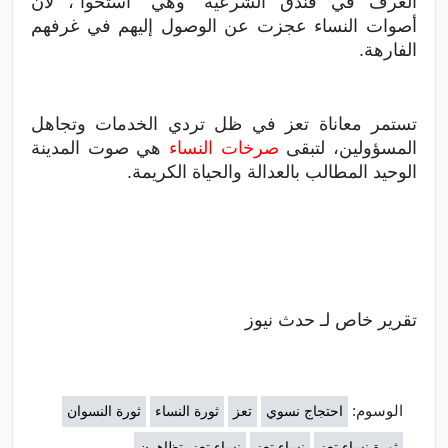
الغرف في فندق الشرعية” وهي “استحوا”، لأن
أصوات النساء عجزت عن الوصول إليهم في غرفهم
الفارهة.
تستمر معاناة تعز في ظل تردي الخدمات وتجاهل
المسؤولين، لتبقى
صرخات النساء
هي صوت المدينة
الوحيد المطالب بالعدالة والحياة الكريمة.
تقرير خاص لـ حدث نيوز
الوسوم:
احتجاج نسوي
تعز
ثورة النساء
ثورة النسوان
ثورة نساء تعز
نساء تعز
نساء تعز يتظاهرن