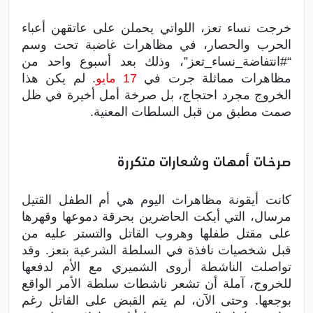
خرجت نساء تعز، اللواتي يحملن على عاتقهن أعباء
الحرب والحصار، في مظاهرات غاضبة تحت وسم
“#انتفاضة_نساء_تعز”، وذلك بعد أسبوع واحد من
مظاهرات مماثلة جرت في
17 مايو
. لم يكن هذا
الخروج مجرد احتجاج، بل صرخة أمل أخيرة في ظل
صمت مطبق من قبل السلطات المعنية.
صرخات أمهات وشعارات متكررة
كانت أيقونة مظاهرات اليوم هي أم الطفل القتيل
مرسال، التي أبكت الحاضرين بحرقة دموعها وقهرها
على مقتل طفلها وهروب القاتل والتستر عليه من
قبل شخصيات نافذة في السلطة الشرعية بتعز. وقد
تواصلت الناشطة أروى الشميري مع الأم لدفعها
للخروج، آملة أن تشعر ناشطات سلطة الأمر الواقع
بوجعها. وحتى الآن، لم يتم القبض على القاتل رغم