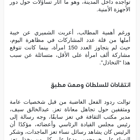
تواجده داخل المدينة، وهو ما أثار تساؤلات حول دور
الأجهزة الأمنية.
ورغم أهمية المطالب، أعربت الشميري عن خيبة
أملها من قلة عدد المشاركات في مظاهرة اليوم،
حيث لم يتجاوز العدد 150 امرأة، بينما كانت تتوقع
مشاركة ألف امرأة على الأقل، متسائلة عن سبب
هذا “التخاذل”.
انتقادات للسلطات وصمت مطبق
توالت ردود الفعل الغاضبة من قبل شخصيات عامة
ومثقفين حول تجاهل معاناة تعز. عبدالخالق سيف،
مدير مكتب الثقافة في تعز سابقًا، وجه رسالة إلى
رئيس مجلس القيادة الرئاسي وأعضائه، مؤكدًا أن
الرئيس كان يشاهد رسائل نساء تعز الماجدات، وشكر
النساء على خروجهن، ودعا على كل من يخذل تعز