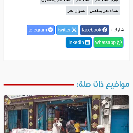
نساء تعز ينتفضن
نسوان تعز
شارك :
telegram
twitter
facebook
linkedin
whatsapp
مواضيع ذات صلة: