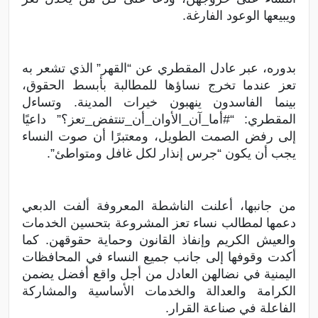
ويبيعها الوعود الفارغة.
بدوره، عبر عادل المقطري عن “القهر” الذي تشعر به
تعز عندما تخرج نساؤها للمطالبة بأبسط الحقوق،
بينما الفاسدون ينهبون خيرات المدينة. وتساءل
المقطري: “#أما_آن_الأوان_أن_تنتفض_تعز؟” داعيًا
إلى رفض الصمت الطويل، ومعتبرًا أن صوت النساء
يجب أن يكون “جرس إنذار لكل غافل ومتواطئ”.
من جانبها، أعلنت الناشطة المعروفة ألفت الدبعي
دعمها لمطالب نساء تعز المشروعة بتحسين الخدمات
والعيش الكريم وإنفاذ القانون وحماية حقوقهن. كما
أكدت وقوفها إلى جانب جميع النساء في المحافظات
اليمنية في نضالهن العادل من أجل واقع أفضل يضمن
الكرامة والعدالة والخدمات الأساسية والمشاركة
الفاعلة في صناعة القرار.