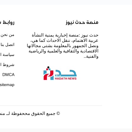
منصة حدث نيوز
روابط 
من نحن
حدث نيوز :منصة إخبارية يمنية النشأة
عربية الاهتمام، ننقل الاحداث كما هي،
اتصل بنا
ونصل الجمهور بالمعلومة بشتى مجالاتها
الاقتصادية والثقافية والعلمية والرياضية
سياسة ا
والفنية..
شروط ال
DMCA
sitemap
©
جميع الحقوق مححفوظة لــ
منص