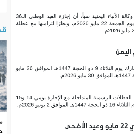
وأوضحت الوزارة، في تعميم رسمي نشرته وكالة الأنباء اليمنية سبأ، أن إجازة العيد الوطني الـ36
للجمهورية اليمنية، الموافق لـ22 مايو، ستبدأ يوم الجمعة 22 مايو 2026م، ونظرًا لتزامنها مع عطلة
قص
وبحسب التعميم، تبدأ إجازة عيد الأضحى المبارك يوم الثلاثاء 9 ذو الحجة 1447هـ الموافق 26 مايو
وأشار التعميم إلى أنه سيتم التعويض عن أيام العطلات الرسمية المتداخلة مع الإجازة يومي 14 و15
 2 يونيو 2026م.
«
حى
حد