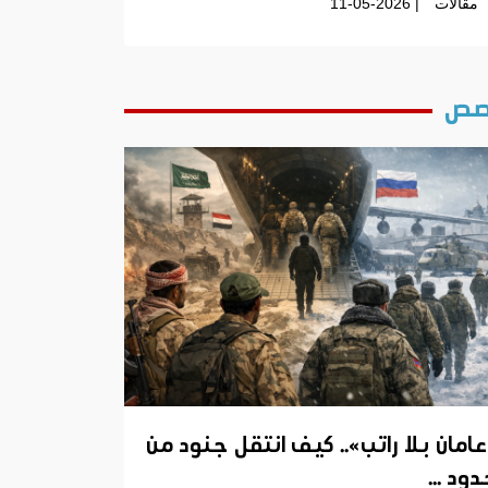
مقالات
| 11-05-2026
ص
عامان بلا راتب».. كيف انتقل جنود من
ود ...