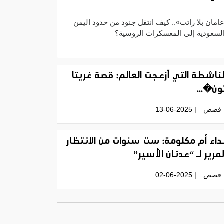
امان بلا راتب».. كيف انتقل جنود من حدود اليمن
لسعودية إلى المعسكرات الروسية؟
لناشطة التي أزعجت العالم: قصة غريتا
ون�...
قصص
| 13-06-2025
داء أم مكلومة: ست سنوات من الانتظار
لمرير لـ “عدنان الأسير”
قصص
| 02-06-2025