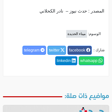
المصدر : حدث نيوز – نادر الكحلاني
الوسوم:
ميناء الحديدة
شارك :
telegram
twitter
facebook
linkedin
whatsapp
مواضيع ذات صلة: