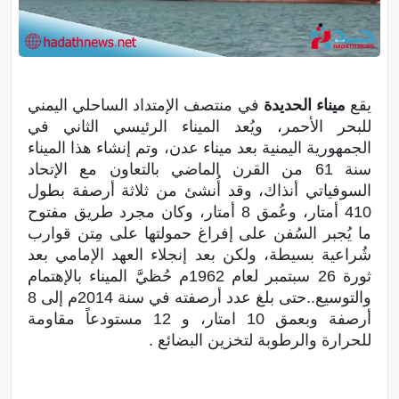
يقع
ميناء الحديدة
في منتصف الإمتداد الساحلي اليمني
للبحر الأحمر، ويُعد الميناء الرئيسي الثاني في
الجمهورية اليمنية بعد ميناء عدن، وتم إنشاء هذا الميناء
سنة 61 من القرن الماضي بالتعاون مع الإتحاد
السوفياتي أنذاك، وقد أُنشئ من ثلاثة أرصفة بطول
410 أمتار، وعُمق 8 أمتار، وكان مجرد طريق مفتوح
ما يُجبر السُفن على إفراغ حمولتها على مِتن قوارب
شُراعية بسيطة، ولكن بعد إنجلاء العهد الإمامي بعد
ثورة 26 سبتمبر لعام 1962م حُظيَّ الميناء بالإهتمام
والتوسيع..حتى بلغ عدد أرصفته في سنة 2014م إلى 8
أرصفة وبعمق 10 امتار، و 12 مستودعاً مقاومة
للحرارة والرطوبة لتخزين البضائع .