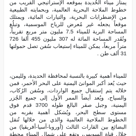
يمتاز ميناء الحُديدة بموقعه الإستراتيجي القريب من
خطوط الملاحة البحرية العالمية، وبحمايته الطبيعية
من الإضطرابات البحرية، والتيارات المائية، ويمتلك
موقعاً يجعله غير مُعرض للرياح الموسمية، وتبلُغ
المساحة البرية للميناء 7.5 مليون متر مربع تقريباً،
وتُقَدر المساحة المائة له 307 مليون 455 ألفا 726
متراً مربعاً، يمكن للميناء إستيعاب سُفن تصل حمولتها
31 ألف طن .
للميناء أهمية كبيرة بالنسبة لمحافظة الحديدة، ولليمن،
حيث يُعد أكبر الموانئ اليمنية على البحر الأحمر، فمن
خلاله يتم إستقبال جميع الواردات، وسُفن الرُكاب،
والسياح، ويُعد أيضاً الممر الأول إلى جميع الجُزر
اليمنية، وجبل صقر البالغ طوله 3700 قدم فوق
مستوى سطح البحر، ويُشكل أهمية بقربه من
الخطوط الملاحية العالمية والذي من خلالها تُنقل
البضائع بين القارات الثالث (أوروبا-آسيا-أفريقيا) من
خلال قناة السويس، وتقع على شمال الميناء محطة