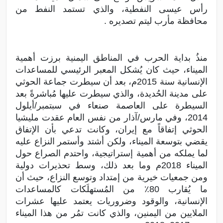
رأس عيسى النفطية، والذي تستمد النفط من
محافظة مأرب ليتم تصديره .
منذُ بداية الحرب في المناطق اليمنية برزت أهمية
الميناء، حيث كان يُشكل المعبر الرئيسي للمساعدات
الإنسانية سنة 2015م، بعد أن سيطرت جماعة الحوثي
على مدينة الحُديدة، والذي سيطرت عليها مُباشرةً بعد
السيطرة على العاصمة صنعاء في سبتمبر/أيلول
2014، وفي مارس/آذار من نفس العام عقدت مليشيا
الحوثي إتفاقاً مع إيران، وكانت تدعي بأن الإتفاق
يقضي بتوسعة الميناء، ولكن أشتد وأستمر النزاع عليه
لما يملكه من أهمية إستراتيجية، واحتدم الصراع حول
الميناء 2018م وما بعد ذلك، وسط تحذيرات دولية
ومن جمعيات خيرية من إمتداد وتوسع النزاع، حيث أن
ما يُقارب 80٪ من المُستهلَكات كالمساعدات
الإنسانية، والوقود وضروريات يعتمد عليها عشرات
الملايين من اليمنين، والذي كانت تمُر من هذا الميناء