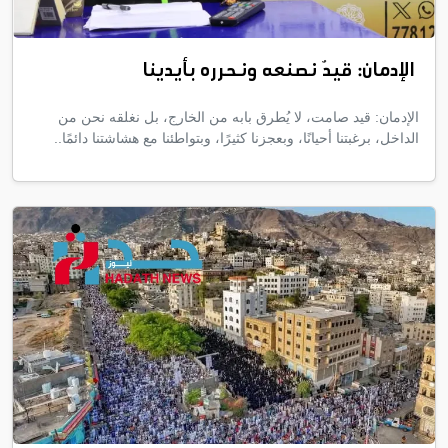
الإدمان: قيدٌ نصنعه ونحرره بأيدينا
الإدمان: قيد صامت، لا يُطرق بابه من الخارج، بل نغلقه نحن من
الداخل، برغبتنا أحيانًا، وبعجزنا كثيرًا، وبتواطئنا مع هشاشتنا دائمًا..