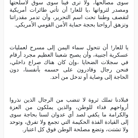
سوى مصالحها، ولا ترى فينا سوى سوق لأسلحتها
ومصدر لثرواتها ،يا للعار! أن تأتي طائرات أمريكية
لتقصف وطننا تحت اسم التحرير، وأن تدمر مقدراتنا
وتزهق أرواحنا بحجة حماية الأمن القومي الأمريكي.
يا للعار! أن تتحول سماء اليمن إلى مسرح لعمليات
عسكرية أجنبية، وأن يصبح شعبنا العظيم مجرد أرقام
في سجلات الضحايا ،وإن كان هناك صراع داخلي،
فنحن رجال وقادرون على حسمه بأنفسنا، دون
الحاجة إلى وصاية أو تدخل من أحد.
فبلادنا تملك ثروة لا تنضب من الرجال الذين نذروا
أرواحهم فداء للوطن، والذين يملكون من العزة
والكرامة ما يكفي لصد أي عدوان لسنا بحاجة سوى
إلى القيادة الفذة الحكيمة التي تجمع ولا تفرق، وتوحد
ولا تشتت، وتضع مصلحة الوطن فوق كل اعتبار.