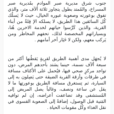
جنوب شرق مديرية صبر الموادم بمُديرية صبر
المسراخ، والمُمتد بطول يتجاوز ثلاثة ألآف متر، والذي
تفوق بوعورته وصعوبة عبوره الخيال، حيث لا يَسلُك
كُل السائقين هذا الطريق، لا يسلكه الإ قِلةٌ من أبناء
القرية، والذين كَرَّسوا حياتهم لخدمة الاخرين هُنا،
وبسياراتهم المخصصة لذلك، تحفهم المخاطر ومن
يَركب معهم، ولكن لا خَيَار أخر أمامهم .
لا يُجهَل مدى أهمية الطريق لقريةٍ يَقطُنها أكثر من
سبعة ألآف نسمة، حينما يشتد بأحدهم المرض، دون
تواجد مركزٍ صحي فيها، فيُحمل على الأكتاف مسافة
في طرقات وأزقة القرية الضيقة حتى يَصِلون به إلى
السيارة، ثم تِستغرق مسافة الطريق بوعورتِها ما لا
يقل عن ساعة ونصف، وغالباً يصل المريض إلى
المُستشفى وقد تضاعفت أعراضه، إن لم توافيه
المَنية قبل الوصول، إضافةً إلى الصعوبة القسوى في
نقل الغذاء وكُل مقومات الحياة .