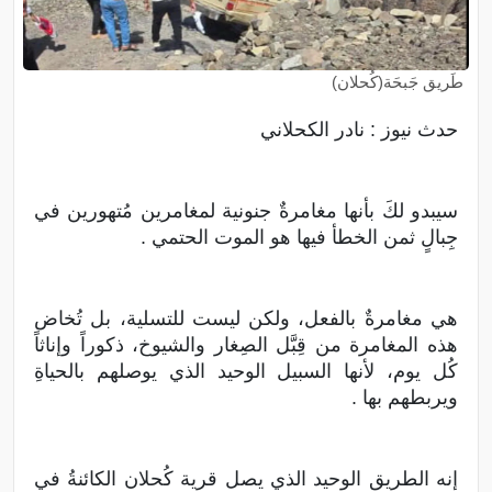
طَريق جَبحَة(كُحلان)
حدث نيوز : نادر الكحلاني
سيبدو لكَ بأنها مغامرةٌ جنونية لمغامرين مُتهورين في
جِبالٍ ثمن الخطأ فيها هو الموت الحتمي .
هي مغامرةٌ بالفعل، ولكن ليست للتسلية، بل تُخاض
هذه المغامرة من قِبَّل الصِغار والشيوخ، ذكوراً وإناثاً
كُل يوم، لأنها السبيل الوحيد الذي يوصلهم بالحياةِ
ويربطهم بها .
إنه الطريق الوحيد الذي يصل قرية كُحلان الكائنةُ في