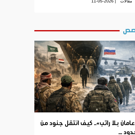
مقالات
| 11-05-2026
ص
عامان بلا راتب».. كيف انتقل جنود من
ود ...