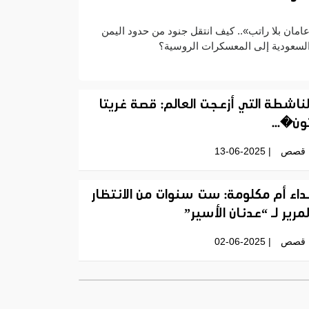
امان بلا راتب».. كيف انتقل جنود من حدود اليمن
لسعودية إلى المعسكرات الروسية؟
لناشطة التي أزعجت العالم: قصة غريتا
ون�...
قصص
| 13-06-2025
داء أم مكلومة: ست سنوات من الانتظار
لمرير لـ “عدنان الأسير”
قصص
| 02-06-2025