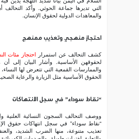
السلام في اليمن بيانًا شديد اللهجة يدين فيه
التي تديرها جماعة الحوثي. وأكد التحالف أن 
والمعاهدات الدولية لحقوق الإنسان.
احتجاز منهجي وتعذيب ممنهج
كشف التحالف عن استمرار
احتجاز مئات الن
لحقوقهن الأساسية. وأشار البيان إلى أن 
والممارسات القمعية التي تتعرض لها النساء
الحقوق الأساسية مثل الزيارة والرعاية الصحية 
“نقاط سوداء” في سجل الانتهاكات
ووصف التحالف السجون النسائية العلنية وا
“نقاط سوداء” في سجل انتهاكات حقوق الإن
تعذيب متنوعة، منها الضرب الشديد، والعن
والتعليق لفترات طويلة، والصدمات الكهربائية.