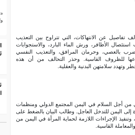
«ع
وا
لف تفاصيل عن الانتهاكات، التي تتراوح بين التعذيب
ا
تئصال الأظافر، ورش الماء البارد، والاستجوابات
الضرب بالعصي، وحرمان المرافق، والتعذيب النفسي
ت
عها للظروف القاسية. وحذر التحالف من أن هذه
 وتهدد سلامتهن البدنية والعقلية.
ن
ا
ئي من أجل السلام في اليمن المجتمع الدولي ومنظمات
 إلى اليمن للتدخل العاجل. وطالب البيان بالضغط على
تنفيذ الإجراءات اللازمة لحماية المرأة في اليمن من
لمعاملة القاسية.