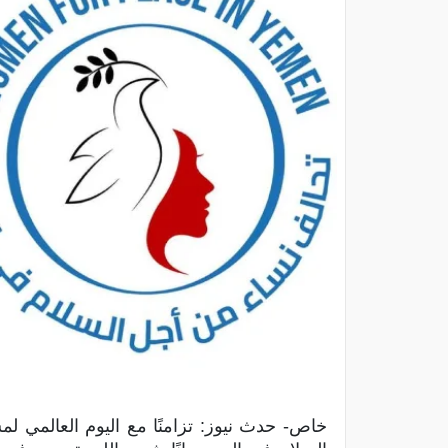
خاص- حدث نيوز: تزامنًا مع اليوم العالمي ل