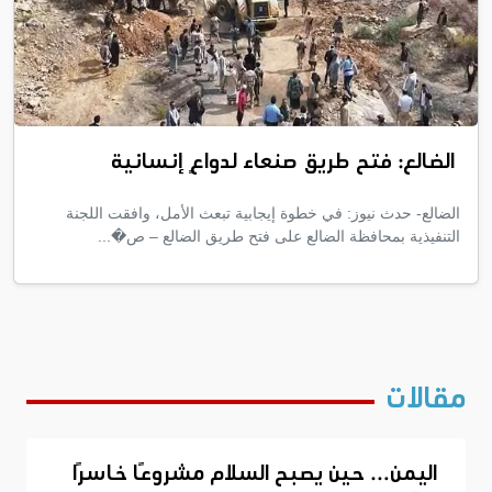
الضالع: فتح طريق صنعاء لدواعٍ إنسانية
الضالع- حدث نيوز: في خطوة إيجابية تبعث الأمل، وافقت اللجنة
التنفيذية بمحافظة الضالع على فتح طريق الضالع – ص�...
مقالات
اليمن… حين يصبح السلام مشروعًا خاسرًا