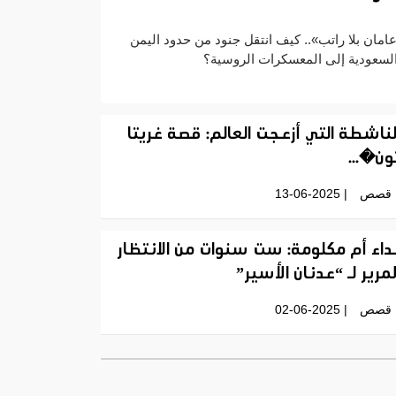
امان بلا راتب».. كيف انتقل جنود من حدود اليمن
لسعودية إلى المعسكرات الروسية؟
لناشطة التي أزعجت العالم: قصة غريتا
ون�...
قصص
| 13-06-2025
داء أم مكلومة: ست سنوات من الانتظار
لمرير لـ “عدنان الأسير”
قصص
| 02-06-2025