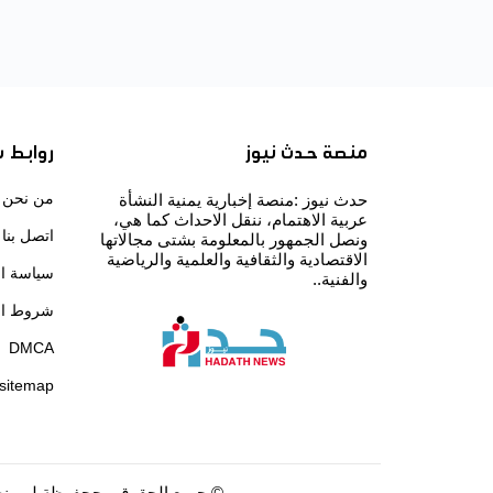
منصة حدث نيوز
روابط 
من نحن
حدث نيوز :منصة إخبارية يمنية النشأة
عربية الاهتمام، ننقل الاحداث كما هي،
اتصل بنا
ونصل الجمهور بالمعلومة بشتى مجالاتها
الاقتصادية والثقافية والعلمية والرياضية
سياسة ا
والفنية..
شروط ال
DMCA
sitemap
©
جميع الحقوق مححفوظة لــ
منص