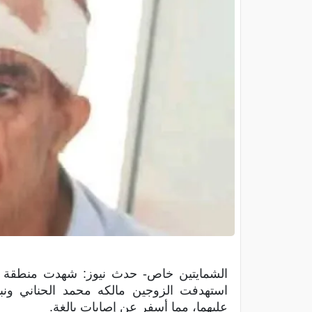
الشمايتين خاص- حدث نيوز: شهدت منطقة
استهدفت الزوجين مالكه محمد الحناني ونبيل
عليهما، مما أسفر عن إصابات بالغة.