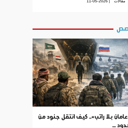
مقالات
| 11-05-2026
ص
عامان بلا راتب».. كيف انتقل جنود من
ود ...