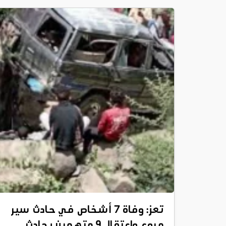
تعز: وفاة 7 أشخاص في حادث سير
مروع واعتقال 9 متهمين بحادث