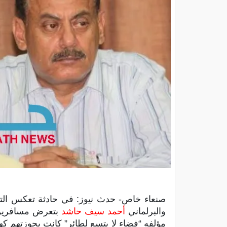
صنعاء خاص- حدث نيوز: في حادثة تعكس التضي
والبرلماني
أحمد سيف حاشد
بتعرض مسافرين ق
مؤلفه “فضاء لا يتسع لطائر” كانت بحوزتهم كهدا