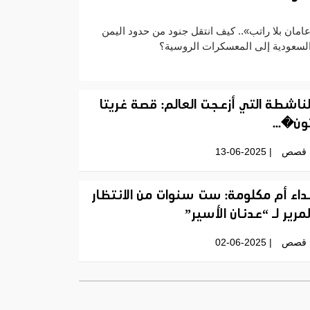
امان بلا راتب».. كيف انتقل جنود من حدود اليمن
لسعودية إلى المعسكرات الروسية؟
لناشطة التي أزعجت العالم: قصة غريتا
ون�...
قصص
| 13-06-2025
داء أم مكلومة: ست سنوات من الانتظار
لمرير لـ “عدنان الأسير”
قصص
| 02-06-2025