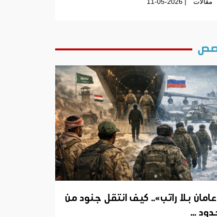
مقالات
| 11-05-2026
ص
عامان بلا راتب».. كيف انتقل جنود من
ود ...