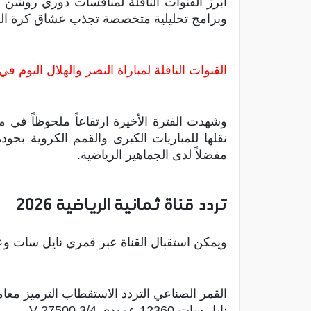
أبرز القنوات الناقلة لمنافسات دوري روشن 
وبرامج تحليلية متخصصة تجذب عشاق كرة القد
القنوات الناقلة لمباراة النصر والهلال اليوم 
وشهدت الفترة الأخيرة ارتفاعاً ملحوظاً في م
نقلها للمباريات الكبرى والقمم الكروية بجود
مفضلاً لدى الجماهير الرياضية.
تردد قناة ثمانية الرياضية 2026
ويمكن استقبال القناة عبر قمري نايل سات وعر
القمر الصناعي التردد الاستقطاب الترميز معا
نايل سات 12360 عمودي V 27500 3/4