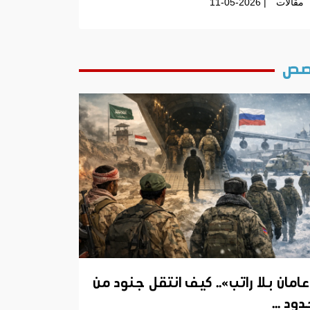
مقالات
| 11-05-2026
ص
عامان بلا راتب».. كيف انتقل جنود من
ود ...