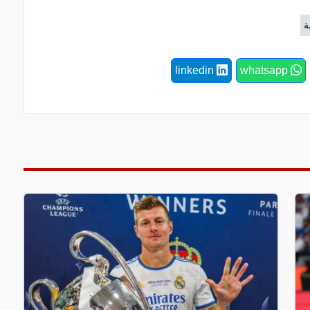
ة
linkedin
whatsapp