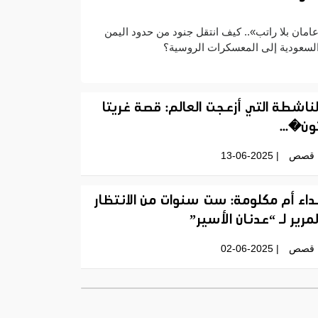
امان بلا راتب».. كيف انتقل جنود من حدود اليمن
لسعودية إلى المعسكرات الروسية؟
لناشطة التي أزعجت العالم: قصة غريتا
ون�...
قصص
| 13-06-2025
داء أم مكلومة: ست سنوات من الانتظار
لمرير لـ “عدنان الأسير”
قصص
| 02-06-2025