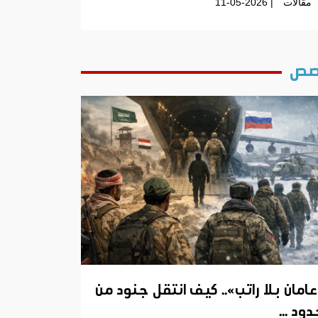
مقالات
| 11-05-2026
ص
عامان بلا راتب».. كيف انتقل جنود من
ود ...