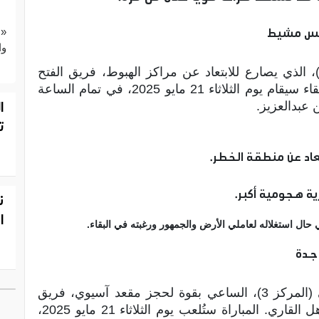
ميس مشيط
«ع
وا
ي خميس مشيط، يواجه ضمك (المركز 15)، الذي يصارع للابتعاد عن مراكز الهبوط، فريق الفتح
(المركز 8)، الذي ضمن البقاء في الدوري. اللقاء سيقام يوم الثلاثاء 21 مايو 2025، في تمام الساعة
ا
ت
اد عن منطقة الخطر.
ة هجومية أكبر.
ن
ا
 حال استغلاله لعاملي الأرض والجمهور ورغبته في البقاء.
جدة
أبرز مواجهات الجولة، حيث يستضيف الأهلي (المركز 3)، الساعي بقوة لحجز مقعد آسيوي، فريق
الاتفاق (المركز 6)، الذي خرج من سباق التأهل القاري. المباراة ستُلعب يوم الثلاثاء 21 مايو 2025،