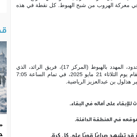
و في معركة الهروب من شبح الهبوط. كل نقطة في هذه
قص
تتجه الأنظار إلى نجران، حيث يستضيف الأخدود، المهدد بالهبوط (المركز 17)، فريق الرائد، الذي
يسعى لتأمين بقائه (المركز 14). المباراة ستقام يوم الثلاثاء 21 مايو 2025، في تمام الساعة 7:05
 هذلول بن عبدالعزيز الرياضية.
ث للإبقاء على آماله في البقاء.
موقعه في المنطقة الدافئة.
«
حد
د تشهد صراعًا قويًا على كل كرة.