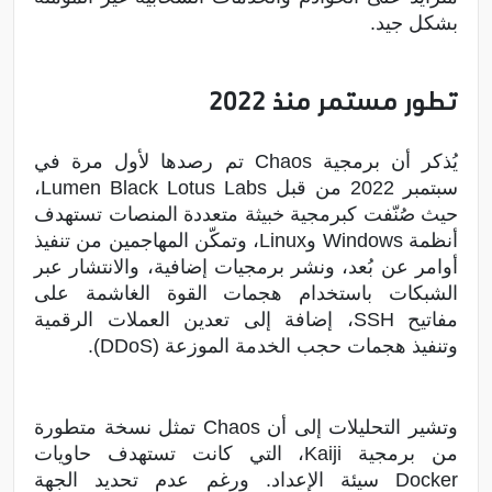
بشكل جيد.
تطور مستمر منذ 2022
يُذكر أن برمجية Chaos تم رصدها لأول مرة في
سبتمبر 2022 من قبل Lumen Black Lotus Labs،
حيث صُنّفت كبرمجية خبيثة متعددة المنصات تستهدف
أنظمة Windows وLinux، وتمكّن المهاجمين من تنفيذ
أوامر عن بُعد، ونشر برمجيات إضافية، والانتشار عبر
الشبكات باستخدام هجمات القوة الغاشمة على
مفاتيح SSH، إضافة إلى تعدين العملات الرقمية
وتنفيذ هجمات حجب الخدمة الموزعة (DDoS).
وتشير التحليلات إلى أن Chaos تمثل نسخة متطورة
من برمجية Kaiji، التي كانت تستهدف حاويات
Docker سيئة الإعداد. ورغم عدم تحديد الجهة