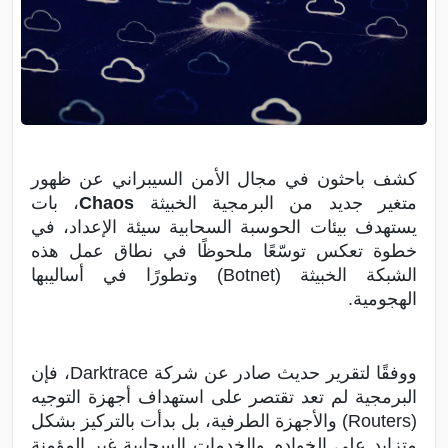
كشف باحثون في مجال الأمن السيبراني عن ظهور
متغير جديد من البرمجية الخبيثة
Chaos
، بات
يستهدف بيئات الحوسبة السحابية سيئة الإعداد، في
خطوة تعكس توسّعًا ملحوظًا في نطاق عمل هذه
الشبكة الخبيثة (Botnet) وتطورًا في أساليبها
الهجومية.
ووفقًا لتقرير حديث صادر عن شركة Darktrace، فإن
البرمجية لم تعد تقتصر على استهداف أجهزة التوجيه
(Routers) والأجهزة الطرفية، بل بدأت بالتركيز بشكل
متزايد على الخوادم والخدمات السحابية غير المؤمنة