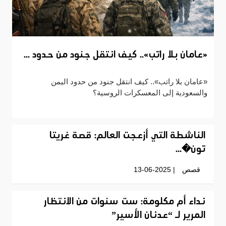
«عامان بلا راتب».. كيف انتقل جنود من حدود ...
«عامان بلا راتب».. كيف انتقل جنود من حدود اليمن
والسعودية إلى المعسكرات الروسية؟
الناشطة التي أزعجت العالم: قصة غريتا
تون�...
قصص
| 13-06-2025
نداء أم مكلومة: ست سنوات من الانتظار
المرير لـ “عدنان الأسير”