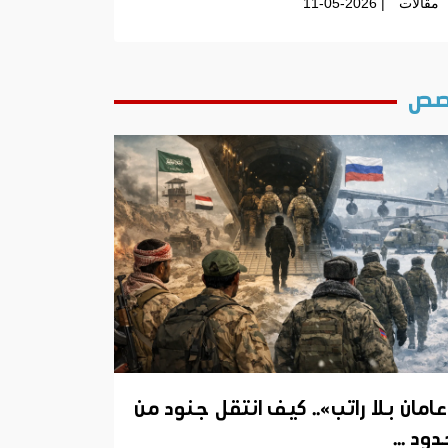
مقالات
| 11-05-2026
ص
عامان بلا راتب».. كيف انتقل جنود من
ود ...