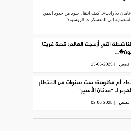
امان بلا راتب».. كيف انتقل جنود من حدود اليمن
لسعودية إلى المعسكرات الروسية؟
لناشطة التي أزعجت العالم: قصة غريتا
ون�...
قصص
| 13-06-2025
داء أم مكلومة: ست سنوات من الانتظار
لمرير لـ “عدنان الأسير”
قصص
| 02-06-2025