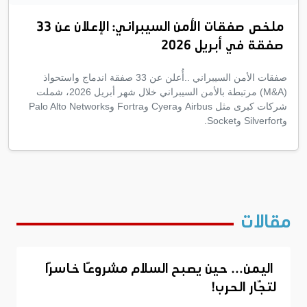
ملخص صفقات الأمن السيبراني: الإعلان عن 33
صفقة في أبريل 2026
صفقات الأمن السيبراني ..أُعلن عن 33 صفقة اندماج واستحواذ
(M&A) مرتبطة بالأمن السيبراني خلال شهر أبريل 2026، شملت
شركات كبرى مثل Airbus وCyera وFortra وPalo Alto Networks
وSilverfort وSocket.
مقالات
اليمن… حين يصبح السلام مشروعًا خاسرًا
لتجّار الحرب!