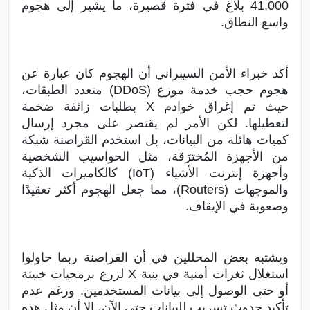
41,000 بلاغ في فترة قصيرة، ما يشير إلى هجوم
واسع النطاق.
أكد خبراء الأمن السيبراني أن الهجوم كان عبارة عن
هجوم حجب خدمة موزع (DDoS) متعدد الطبقات،
حيث تم إغراق خوادم X بطلبات زائفة ضخمة
لتعطيلها. لكن الأمر لم يقتصر على مجرد إرسال
كميات هائلة من البيانات، بل استخدم القراصنة شبكة
من الأجهزة المُخترَقة، مثل الحواسيب الشخصية
وأجهزة إنترنت الأشياء (IoT) كالكاميرات الذكية
والموجهات (Routers)، مما جعل الهجوم أكثر تعقيدًا
وصعوبة في الإيقاف.
ويشتبه بعض المحللين في أن القراصنة ربما حاولوا
استغلال ثغرات أمنية في بنية X لزرع برمجيات خبيثة
أو حتى الوصول إلى بيانات المستخدمين. ورغم عدم
تأكيد حدوث تسريب للبيانات حتى الآن، إلا أن مثل هذه