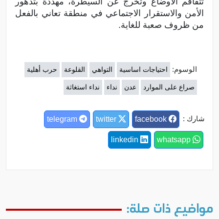
تتفاقم الأوضاع وتخرج عن السيطرة، مهددةً بتدهور
الأمن والاستقرار الاجتماعي في منطقة تعاني بالفعل
من ظروف صعبة للغاية.
الوسوم:
احتياجات اساسية
التواهي
القلوعة
حرب أهلية
صراع على الموارد
عدن
نداء
نداء استغاثة
شارك :
telegram
twitter
facebook
linkedin
whatsapp
مواضيع ذات صلة: