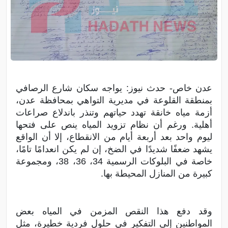
عدن خاص- حدث نيوز: يواجه سكان شارع الرصافي
بمنطقة القلوعة في مديرية التواهي بمحافظة عدن،
أزمة مياه خانقة تهدد حياتهم وتنذر باندلاع صراعات
أهلية. ورغم أن نظام تزويد المياه ينص على فتحها
ليوم واحد بعد أربعة أيام من الانقطاع، إلا أن الواقع
يشهد ضعفًا شديدًا في الضخ، إن لم يكن انعدامًا تامًا،
خاصة في البلوكات الرسمية 34، 36، 38، ومجموعة
كبيرة من المنازل المحيطة بها.
وقد دفع هذا النقص المزمن في المياه بعض
المواطنين إلى التفكير في حلول فردية خطيرة، مثل