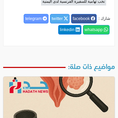
نخب تهامية للسفيرة الفرنسية لدى اليمنية
شارك :
telegram
twitter
facebook
linkedin
whatsapp
مواضيع ذات صلة: