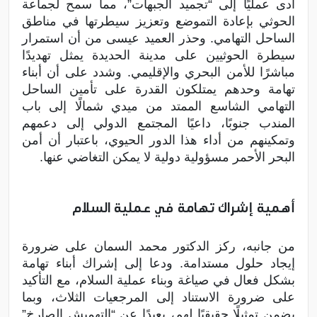
أدى عمليًا إلى “تجميد الجبهات”، مما سمح لجماعة
الحوثي بإعادة التموضع وتعزيز سيطرتها في مناطق
الساحل التهامي. وحذر العميد عيسى من أن استمرار
سيطرة الحوثيين على مدينة الحديدة يمثل تهديدًا
مباشرًا للأمن البحري والإقليمي. وشدد على أن أبناء
تهامة وحدهم يمتلكون القدرة على تأمين الساحل
التهامي الشاسع الممتد من ميدي شمالًا إلى باب
المندب جنوبًا، داعيًا المجتمع الدولي إلى دعمهم
وتمكينهم من أداء هذا الدور الحيوي، باعتبار أن أمن
البحر الأحمر مسؤولية دولية لا يمكن التغاضي عنها.
أهمية إشراك تهامة في عملية السلام
من جانبه، ركز الدكتور محمد السمان على ضرورة
إيجاد حلول مستدامة. ودعا إلى إشراك أبناء تهامة
بشكل فعال في صياغة وبناء عملية السلام، مع التأكيد
على ضرورة الاستناد إلى المرجعيات الثلاث، وبما
يضمن تمثيلًا حقيقيًا لهم، بعيدًا عن “التهميش الصارخ”