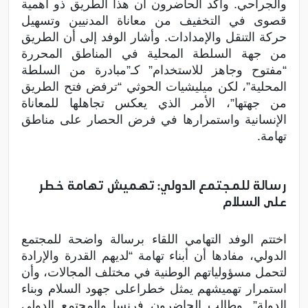
والجراحي. وأكد الحاضرون أن هذا الطريق ذو أهمية
قصوى في التخفيف من معاناة المدنيين وتسهيل
حركة التنقل والإمدادات. وأشار الوفد إلى أن الطريق
من جهة السلطة المحلية في المناطق المحررة
“مفتوح وجاهز للاستخدام” كـ”مبادرة من السلطة
المحلية”، لكن ميليشيات الحوثي “ترفض فتح الطريق
من جهتها”، الأمر الذي يعكس تجاهلها للمعاناة
الإنسانية واستمرارها في فرض الحصار على مناطق
تهامة.
رسالة للمجتمع الدولي: تهميش تهامة خطر
على السلام
اختتم الوفد التهامي اللقاء برسالة واضحة للمجتمع
الدولي، مفادها أن أبناء تهامة “لديهم القدرة والإرادة
لتحمل مسؤولياتهم الوطنية في مختلف المجالات، وأن
استمرار تهميشهم يمثل خطراعلى جهود السلام وبناء
الدولة”. وطالب الحاضرون فرنسا والمجتمع الدولي