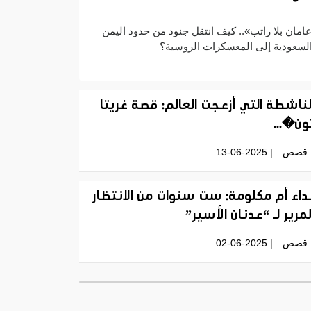
امان بلا راتب».. كيف انتقل جنود من حدود اليمن
لسعودية إلى المعسكرات الروسية؟
لناشطة التي أزعجت العالم: قصة غريتا
ون�...
قصص
| 13-06-2025
داء أم مكلومة: ست سنوات من الانتظار
لمرير لـ “عدنان الأسير”
قصص
| 02-06-2025