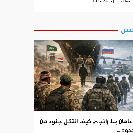
مقالات
| 11-05-2026
ص
عامان بلا راتب».. كيف انتقل جنود من
ود ...