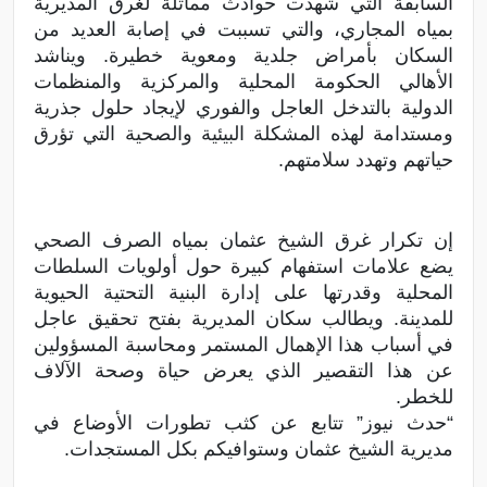
السابقة التي شهدت حوادث مماثلة لغرق المديرية
بمياه المجاري، والتي تسببت في إصابة العديد من
السكان بأمراض جلدية ومعوية خطيرة. ويناشد
الأهالي الحكومة المحلية والمركزية والمنظمات
الدولية بالتدخل العاجل والفوري لإيجاد حلول جذرية
ومستدامة لهذه المشكلة البيئية والصحية التي تؤرق
حياتهم وتهدد سلامتهم.
إن تكرار غرق الشيخ عثمان بمياه الصرف الصحي
يضع علامات استفهام كبيرة حول أولويات السلطات
المحلية وقدرتها على إدارة البنية التحتية الحيوية
للمدينة. ويطالب سكان المديرية بفتح تحقيق عاجل
في أسباب هذا الإهمال المستمر ومحاسبة المسؤولين
عن هذا التقصير الذي يعرض حياة وصحة الآلاف
للخطر.
“حدث نيوز” تتابع عن كثب تطورات الأوضاع في
مديرية الشيخ عثمان وستوافيكم بكل المستجدات.