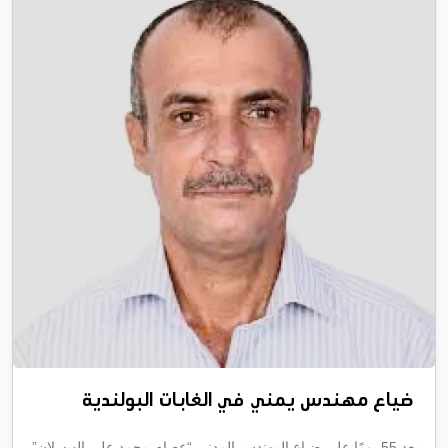
ضياع مهندس يمني في الغابات البولندية
بعد 55 يومًا على ضياع المهندس المدني “عصام محمد علي الهيسلان”