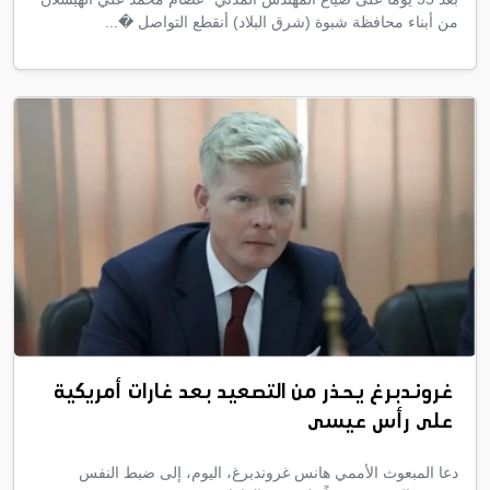
من أبناء محافظة شبوة (شرق البلاد) أنقطع التواصل �...
غروندبرغ يحذر من التصعيد بعد غارات أمريكية
على رأس عيسى
دعا المبعوث الأممي هانس غروندبرغ، اليوم، إلى ضبط النفس