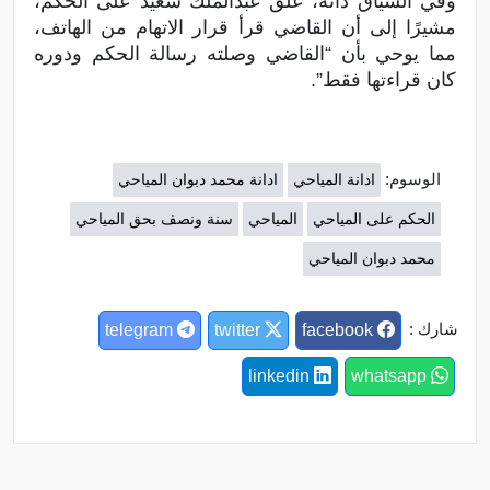
وفي السياق ذاته، علّق عبدالملك سعيد على الحكم،
مشيرًا إلى أن القاضي قرأ قرار الاتهام من الهاتف،
مما يوحي بأن “القاضي وصلته رسالة الحكم ودوره
كان قراءتها فقط”.
الوسوم:
ادانة المياحي
ادانة محمد دبوان المياحي
الحكم على المياحي
المياحي
سنة ونصف بحق المياحي
محمد دبوان المياحي
شارك :
telegram
twitter
facebook
linkedin
whatsapp