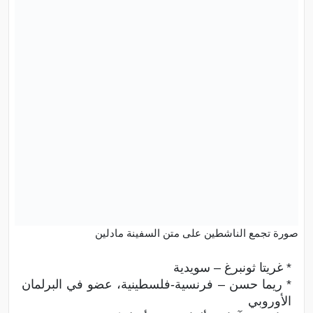
صورة تجمع الناشطين على متن السفينة مادلين
* غريتا ثونبرغ – سويدية
* ريما حسن – فرنسية-فلسطينية، عضو في البرلمان
الأوروبي