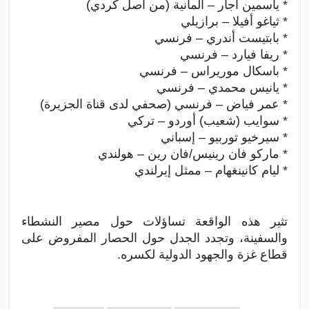
* ياسمين آجار – ألمانية (من أصل كردي)
* ثياغو أفيلا – برازيلي
* بابتيست أندري – فرنسي
* ريفا فيارد – فرنسي
* باسكال موريراس – فرنسي
* يانيس محمدي – فرنسي
* عمر فياض – فرنسي (صحفي لدى قناة الجزيرة)
* سوايب (شعيب) أوردو – تركي
* سيرخيو توربيو – إسباني
* ماركو فان رينيس/فان رين – هولندي
* ليام كانينغهام – ممثل إيرلندي
تثير هذه الواقعة تساؤلات حول مصير النشطاء
والسفينة، وتجدد الجدل حول الحصار المفروض على
قطاع غزة والجهود الدولية لكسره.