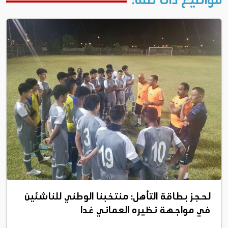
مواضيع ذات صلة:
لحجز بطاقة التأهل: منتخبنا الوطني للناشئين
في مواجهة نظيره العماني غدا