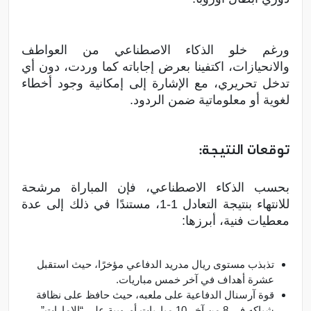
ورغم خلو الذكاء الاصطناعي من العواطف
والانحيازات، اكتفينا بعرض إجاباته كما وردت، دون أي
تدخل تحريري، مع الإشارة إلى إمكانية وجود أخطاء
لغوية أو معلوماتية ضمن الردود.
توقعات النتيجة:
بحسب الذكاء الاصطناعي، فإن المباراة مرشحة
للانتهاء بنتيجة التعادل 1-1، مستندًا في ذلك إلى عدة
معطيات فنية، أبرزها:
تذبذب مستوى ريال مدريد الدفاعي مؤخرًا، حيث استقبل
عشرة أهداف في آخر خمس مباريات.
قوة آرسنال الدفاعية على ملعبه، حيث حافظ على نظافة
شباكه في 8 من آخر 10 مباريات أوروبية على “الإمارات”.