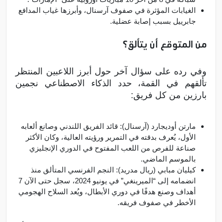
الغيابات المؤثرة في صفوف آرسنال، وأبرزها غياب المدافع
جابرييل بسبب إصابة عضلية.
من المتوقع أن يتألق؟
وفي رده على سؤال آخر حول أبرز اللاعبين المنتظر
تألقهم في القمة، حدد الذكاء الاصطناعي نجمين
بارزين من كل فريق:
مارتن أوديجارد (آرسنال): قائد الفريق اللندني وصانع ألعابه
الأول، يُعرف بدقته في التمرير ورؤيته العالية، وكان الأكثر
صناعة للفرص من اللعب المفتوح في الدوري الإنجليزي
بالموسم الماضي.
كيليان مبابي (ريال مدريد): النجم الفرنسي المتألق منذ
انضمامه إلى “الميرينغي” في يونيو 2024، سجل حتى الآن 7
أهداف وصنع هدفًا في دوري الأبطال، ويُعد السلاح الهجومي
الأخطر في صفوف فريقه.