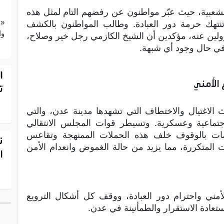
 الشعبية، حيث عبّر مواطنون عن رفضهم التام لمثل هذه
«ع
وتنتهك حرمة دور العبادة. وطالب المواطنون بالكشف
وا
لين عنه، مؤكدين أن الشيخ الكازمي رجل خير وصلاح،
في حال وجود أي شبهة.
ا
الأمني
ت
لاغتيال والاختطاف التي تشهدها مدينة عدن، والتي
ماعية وعسكرية. وتسيطر قوات المجلس الانتقالي
امات بالوقوف خلف هذه الحملات الممنهجة وتقاعس
ن
ت المتكررة، مما يزيد من حالة الغموض وانعدام الأمن
ا
لأمني واحترام دور العبادة، ووقف كل أشكال الترويع
تعادة الاستقرار والطمأنينة في عدن.