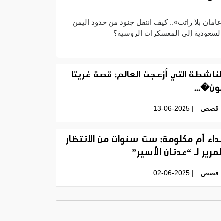
امان بلا راتب».. كيف انتقل جنود من حدود اليمن
لسعودية إلى المعسكرات الروسية؟
لناشطة التي أزعجت العالم: قصة غريتا
ون�...
قصص
| 13-06-2025
داء أم مكلومة: ست سنوات من الانتظار
لمرير لـ “عدنان الأسير”
قصص
| 02-06-2025