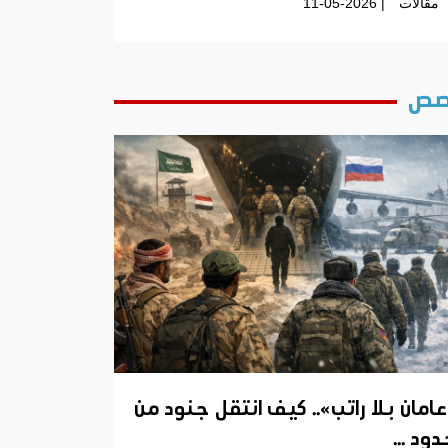
مقالات
| 11-05-2026
ص
عامان بلا راتب».. كيف انتقل جنود من
ود ...