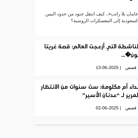
امان بلا راتب».. كيف انتقل جنود من حدود اليمن
لسعودية إلى المعسكرات الروسية؟
لناشطة التي أزعجت العالم: قصة غريتا
ون�...
قصص
| 13-06-2025
داء أم مكلومة: ست سنوات من الانتظار
لمرير لـ “عدنان الأسير”
قصص
| 02-06-2025