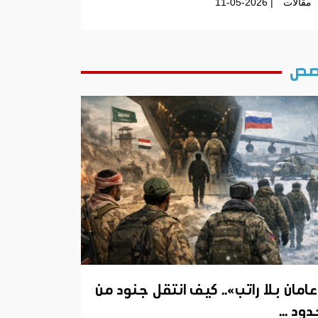
مقالات
| 11-05-2026
ص
عامان بلا راتب».. كيف انتقل جنود من
ود ...