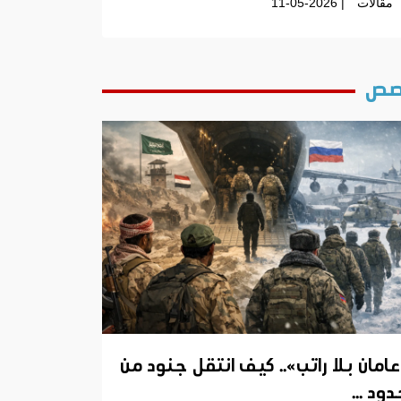
مقالات
| 11-05-2026
ص
عامان بلا راتب».. كيف انتقل جنود من
ود ...