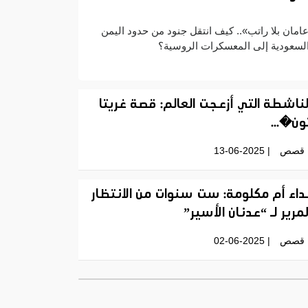
امان بلا راتب».. كيف انتقل جنود من حدود اليمن
لسعودية إلى المعسكرات الروسية؟
لناشطة التي أزعجت العالم: قصة غريتا
ون�...
قصص
| 13-06-2025
داء أم مكلومة: ست سنوات من الانتظار
لمرير لـ “عدنان الأسير”
قصص
| 02-06-2025