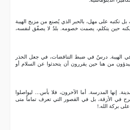
كاميرا الدبلوماسية.
 بل تكتبه على مهل، بالحبر الذي يُصنع من مزيج الهيبة
، لكنه حين يتكلم، يصمت خصومه. بلدٌ لا يصفّق لنفسه،
 الهيبة. درسٌ في ضبط التناقضات، في جعل الحذر
يبدؤون من هنا حين يقررون أن يتحدثوا عن السلام أو
نة. إنها المدرسة. أما الآخرون، فلا بأس… ليواصلوا
رح في الأزقة، بل في القصور التي تعرف تماماً متى
على بركة الله.!