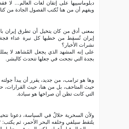
دبلوماسييها على إتقان لغات العالم… لا ف
ويفهم أن من هنا تُكتب الفصول الجادة من كت
بمعنى أدق من كان يتخيل أن تطرق إيران با
إيران تُسقِط من خطبها كل نبرة عداء فجة،
نشرات الأخبار؟
على إنه المشهد الذي يجعل المُشاهد لا يمل
بجدة التي نجحت في جعلها تتحدث كالبشر.
وها هو ترامب، من جديد، يقرر أن يبدأ جولته
حيث المتاحف، بل من هنا، حيث القرارات، حيث
التي كانت تظن أن صراخها هو سيادة.
ولأن السخرية حلالٌ في السياسة، دعونا نتخ
يلتقط سيلفي وخلفه البحر الأحمر، ثم يكتب: 