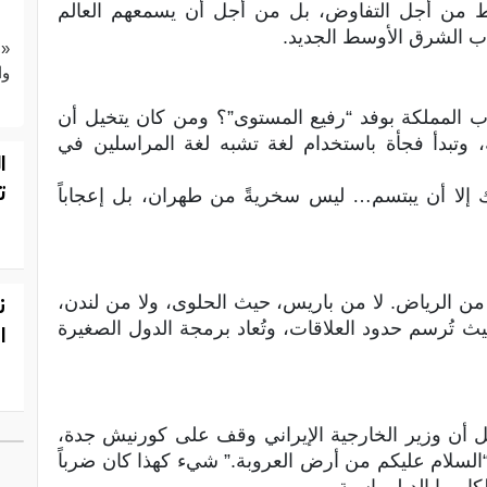
قط من أجل التفاوض، بل من أجل أن يسمعهم العالم
اب الشرق الأوسط الجديد.
«ع
وا
ب المملكة بوفد “رفيع المستوى”؟ ومن كان يتخيل أن
 وتبدأ فجأة باستخدام لغة تشبه لغة المراسلين في
ا
ت
ك إلا أن يبتسم… ليس سخريةً من طهران، بل إعجاباً
 من الرياض. لا من باريس، حيث الحلوى، ولا من لندن،
ن
 تُرسم حدود العلاقات، وتُعاد برمجة الدول الصغيرة
ا
يل أن وزير الخارجية الإيراني وقف على كورنيش جدة،
“السلام عليكم من أرض العروبة.” شيء كهذا كان ضرباً