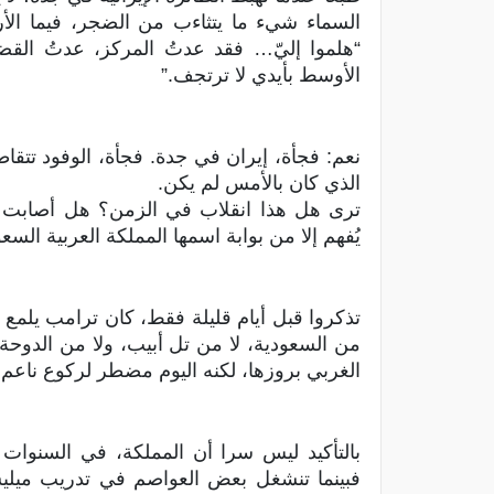
السماء شيء ما يتثاءب من الضجر، فيما الأرض
“هلموا إليّ… فقد عدتُ المركز، عدتُ القضي
الأوسط بأيدي لا ترتجف.”
نعم: فجأة، إيران في جدة. فجأة، الوفود تتقا
الذي كان بالأمس لم يكن.
ترى هل هذا انقلاب في الزمن؟ هل أصابت طه
يُفهم إلا من بوابة اسمها المملكة العربية السع
تذكروا قبل أيام قليلة فقط، كان ترامب يلمع رب
من السعودية، لا من تل أبيب، ولا من الدوحة،
الغربي بروزها، لكنه اليوم مضطر لركوع ناعم أم
بالتأكيد ليس سرا أن المملكة، في السنوات 
فبينما تنشغل بعض العواصم في تدريب ميليش