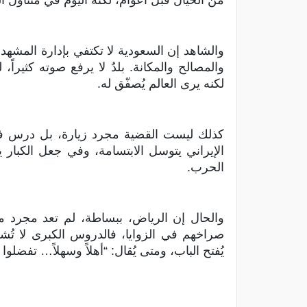
من الخيال قبل أعوام، لكنه اليوم في متناول ال
والشاهد إن السعودية لا تكتفي بإدارة المشهد،
والمصالح والمكانة. بلدٌ لا يرفع صوته كثيراً
لكنه يرى العالم يُصفّق له.
كذلك ليست القضية مجرد زيارة، بل درس في
الإيراني يتوسل الابتسامة، وفي جعل الكبار 
الحرب.
والحال إن الرياض، ببساطة، لم تعد مجرد مدي
صراخهم في الزوايا، فالدروس الكبرى لا تُش
يُفتح الباب، ومتى يُقال: “أهلاً وسهلاً… تفضلوا 