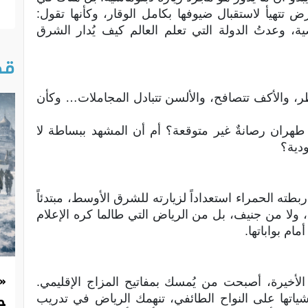
 تتهيأ لاستقبال ضيوفها بكامل الوقار، وكأنها تقول:
ة، وعدتُ الدولة التي تعلم العالم كيف يُدار الشرق
قص
طر، والأكف تتصافح، والألسن تتبادل المجاملات… وكأن
ران رصانةٌ غير متوقعة؟ أم أن المشهد ببساطة لا
ودية؟
طته الحمراء استعداداً لزيارته للشرق الأوسط، مبتدئاً
 ولا من جنيف، بل من الرياض التي طالما كره الإعلام
ام بواباتها.
«
الأخيرة، أصبحت من يُمسك بمفاتيح المزاج الإقليمي.
حد
ياتها على النواح الطائفي، تنهمك الرياض في تدريب