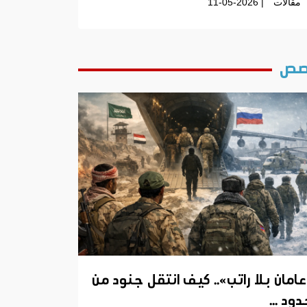
مقالات
| 11-05-2026
ص
عامان بلا راتب».. كيف انتقل جنود من
ود ...